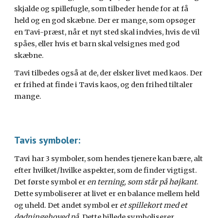
skjalde og spillefugle, som tilbeder hende for at få
held og en god skæbne. Der er mange, som opsøger
en Tavi-præst, når et nyt sted skal indvies, hvis de vil
spåes, eller hvis et barn skal velsignes med god
skæbne.
Tavi tilbedes også at de, der elsker livet med kaos. Der
er frihed at finde i Tavis kaos, og den frihed tiltaler
mange.
Tavis symboler:
Tavi har 3 symboler, som hendes tjenere kan bære, alt
efter hvilket/hvilke aspekter, som de finder vigtigst.
Det første symbol er
en terning, som står på højkant
.
Dette symboliserer at livet er en balance mellem held
og uheld. Det andet symbol er
et spillekort med et
dødningehoved på
. Dette billede symboliserer