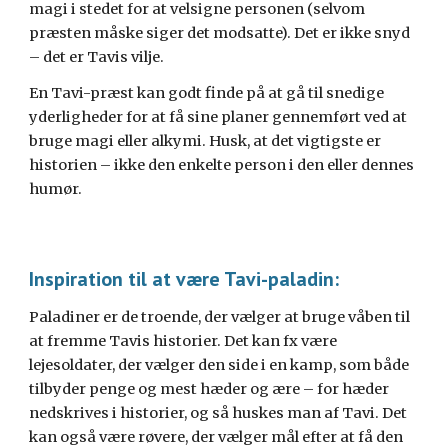
magi i stedet for at velsigne personen (selvom
præsten måske siger det modsatte). Det er ikke snyd
– det er Tavis vilje.
En Tavi-præst kan godt finde på at gå til snedige
yderligheder for at få sine planer gennemført ved at
bruge magi eller alkymi. Husk, at det vigtigste er
historien – ikke den enkelte person i den eller dennes
humør.
Inspiration til at være Tavi-paladin:
Paladiner er de troende, der vælger at bruge våben til
at fremme Tavis historier. Det kan fx være
lejesoldater, der vælger den side i en kamp, som både
tilbyder penge og mest hæder og ære – for hæder
nedskrives i historier, og så huskes man af Tavi. Det
kan også være røvere, der vælger mål efter at få den