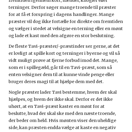
fremtiden igennem kort, hænder, knogler eller
terninger. Derfor søger mange troende til præster
for at få et forspring i dagens handlinger. Mange
præster vil dog ikke fortælle for direkte om fremtiden
og vælger i stedet at velsigne en terning eller en mønt
og lade et kast med den afgøre en stor beslutning.
De fleste Tavi-præster/-præstinder ser gerne, at det
er lovligt at spille kort og terninger i byerne og vil så
vidt muligt prøve at fjerne forbud imod det. Mange,
som er i spillegæld, går til en Tavi-præst, som så
enten velsigner dem til at kunne vinde penge eller
bruger deres magi til at hjælpe dem med det.
Nogle præster lader Tavi bestemme, hvem der skal
hjælpes, og hvem der ikke skal. Derfor er det ikke
uhørt, at en Tavi-præst kaster en mønt for at
beslutte, hvad der skal ske med den næste troende,
der beder om held. Hvis mønten viser den uheldige
side, kan præsten endda vælge at kaste en negativ