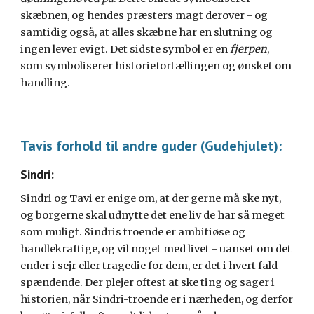
skæbnen, og hendes præsters magt derover - og
samtidig også, at alles skæbne har en slutning og
ingen lever evigt. Det sidste symbol er en
fjerpen
,
som symboliserer historiefortællingen og ønsket om
handling.
Tavis forhold til andre guder (Gudehjulet):
Sindri:
Sindri og Tavi er enige om, at der gerne må ske nyt,
og borgerne skal udnytte det ene liv de har så meget
som muligt. Sindris troende er ambitiøse og
handlekraftige, og vil noget med livet - uanset om det
ender i sejr eller tragedie for dem, er det i hvert fald
spændende. Der plejer oftest at ske ting og sager i
historien, når Sindri-troende er i nærheden, og derfor