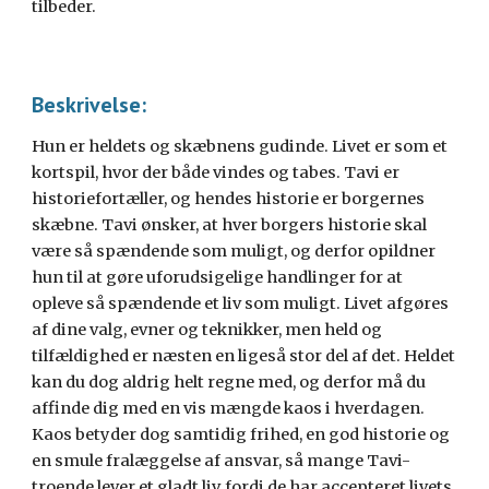
tilbeder.
Beskrivelse:
Hun er heldets og skæbnens gudinde. Livet er som et
kortspil, hvor der både vindes og tabes. Tavi er
historiefortæller, og hendes historie er borgernes
skæbne. Tavi ønsker, at hver borgers historie skal
være så spændende som muligt, og derfor opildner
hun til at gøre uforudsigelige handlinger for at
opleve så spændende et liv som muligt. Livet afgøres
af dine valg, evner og teknikker, men held og
tilfældighed er næsten en ligeså stor del af det. Heldet
kan du dog aldrig helt regne med, og derfor må du
affinde dig med en vis mængde kaos i hverdagen.
Kaos betyder dog samtidig frihed, en god historie og
en smule fralæggelse af ansvar, så mange Tavi-
troende lever et gladt liv, fordi de har accepteret livets