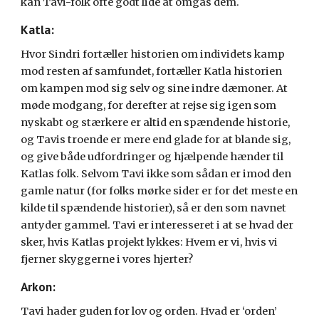
kan Tavi-folk ofte godt lide at omgås dem.
Katla:
Hvor Sindri fortæller historien om individets kamp
mod resten af samfundet, fortæller Katla historien
om kampen mod sig selv og sine indre dæmoner. At
møde modgang, for derefter at rejse sig igen som
nyskabt og stærkere er altid en spændende historie,
og Tavis troende er mere end glade for at blande sig,
og give både udfordringer og hjælpende hænder til
Katlas folk. Selvom Tavi ikke som sådan er imod den
gamle natur (for folks mørke sider er for det meste en
kilde til spændende historier), så er den som navnet
antyder gammel. Tavi er interesseret i at se hvad der
sker, hvis Katlas projekt lykkes: Hvem er vi, hvis vi
fjerner skyggerne i vores hjerter?
Arkon:
Tavi hader guden for lov og orden. Hvad er ‘orden’