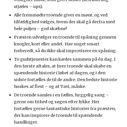
stjæles – ups).
Alle fremmødte troende giver en mønt, og ved
tilfældighed vælges, hvem der skal gå derfra med
hele puljen – god skæbne!
Præsten udvælger en troende til spåning gennem
knogler, kort eller andet. Hav noget smart
forberedt, så du ikke skal improvisere en spåning.
To gudstjenester kan kædes sammen på én dag. I
den første aftales, at hver troende skal skabe en
spændende historie i løbet af dagen, og i den
sidste fortælles de til de andre. Den bedste historie
huskes af flest – og af Tavi, måske.
De troende samles i en fælles, hyggelig sang –
gerne om frihed og søgen efter lykke. Her
fortælles gerne fantastiske historier fra præsten,
der kan inspirere de troende til spændende
handlinger.