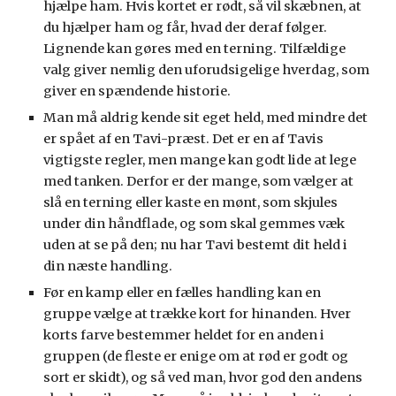
hjælpe ham. Hvis kortet er rødt, så vil skæbnen, at
du hjælper ham og får, hvad der deraf følger.
Lignende kan gøres med en terning. Tilfældige
valg giver nemlig den uforudsigelige hverdag, som
giver en spændende historie.
Man må aldrig kende sit eget held, med mindre det
er spået af en Tavi-præst. Det er en af Tavis
vigtigste regler, men mange kan godt lide at lege
med tanken. Derfor er der mange, som vælger at
slå en terning eller kaste en mønt, som skjules
under din håndflade, og som skal gemmes væk
uden at se på den; nu har Tavi bestemt dit held i
din næste handling.
Før en kamp eller en fælles handling kan en
gruppe vælge at trække kort for hinanden. Hver
korts farve bestemmer heldet for en anden i
gruppen (de fleste er enige om at rød er godt og
sort er skidt), og så ved man, hvor god den andens