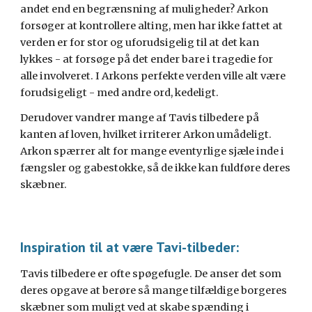
andet end en begrænsning af muligheder? Arkon
forsøger at kontrollere alting, men har ikke fattet at
verden er for stor og uforudsigelig til at det kan
lykkes - at forsøge på det ender bare i tragedie for
alle involveret. I Arkons perfekte verden ville alt være
forudsigeligt - med andre ord, kedeligt.
Derudover vandrer mange af Tavis tilbedere på
kanten af loven, hvilket irriterer Arkon umådeligt.
Arkon spærrer alt for mange eventyrlige sjæle inde i
fængsler og gabestokke, så de ikke kan fuldføre deres
skæbner.
Inspiration til at være Tavi-tilbeder:
Tavis tilbedere er ofte spøgefugle. De anser det som
deres opgave at berøre så mange tilfældige borgeres
skæbner som muligt ved at skabe spænding i