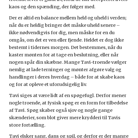
kaos og den spænding, der følger med.
Der er altid en balance mellem held og uheld i verden;
når du er heldig bringer det måske uheld senere –
ikke nødvendigvis for dig, men måske for en du
omgås, om det er ven eller fjende. Heldet er dog ikke
bestemt i tidernes morgen. Det bestemmes, når du
kaster mønten for at tage en beslutning, eller når
nogen spår din skæbne. Mange Tavi-troende vælger
nemlig at lade terninger og mønter afgøre valg og
handlinger i deres hverdag – både for at skabe kaos
og for at opleve et
u
forudsigelig liv.
Tavi siges at være lidt af en spøgefugl. Derfor mener
nogle troende, at fysisk spøg er en form for tilbedelse
af Tavi. Spøg skaber også sjov og nogle gange
skænderier, som blot giver mere krydderi til Tavis
store fortælling.
Tavi elsker sang, dans og spil, og derfor er der mange