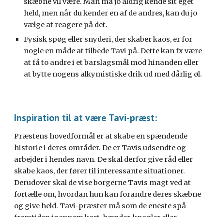
skæbne vil være. Man må jo aldrig kende sit eget
held, men når du kender en af de andres, kan du jo
vælge at reagere på det.
Fysisk spøg eller snyderi, der skaber kaos, er for
nogle en måde at tilbede Tavi på. Dette kan fx være
at få to andre i et barslagsmål mod hinanden eller
at bytte nogens alkymistiske drik ud med dårlig øl.
Inspiration til at være Tavi-præst:
Præstens hovedformål er at skabe en spændende
historie i deres områder. De er Tavis udsendte og
arbejder i hendes navn. De skal derfor give råd eller
skabe kaos, der fører til interessante situationer.
Derudover skal de vise borgerne Tavis magt ved at
fortælle om, hvordan hun kan forandre deres skæbne
og give held. Tavi-præster må som de eneste spå