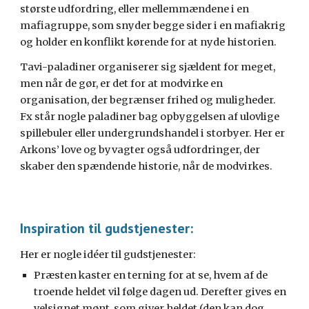
største udfordring, eller mellemmændene i en
mafiagruppe, som snyder begge sider i en mafiakrig
og holder en konflikt kørende for at nyde historien.
Tavi-paladiner organiserer sig sjældent for meget,
men når de gør, er det for at modvirke en
organisation, der begrænser frihed og muligheder.
Fx står nogle paladiner bag opbyggelsen af ulovlige
spillebuler eller undergrundshandel i storbyer. Her er
Arkons’ love og byvagter også udfordringer, der
skaber den spændende historie, når de modvirkes.
Inspiration til gudstjenester:
Her er nogle idéer til gudstjenester
:
Præsten kaster en terning for at se, hvem af de
troende heldet vil følge dagen ud. Derefter gives en
velsignet mønt, som giver heldet (den kan dog